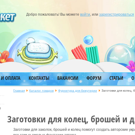
Добро пожаловать! Вы можете
войти
, или
зарегистрироваться
 И ОПЛАТА
КОНТАКТЫ
ВАКАНСИИ
ФОРУМ
СТАТЬИ
О
Главная
Каталог товаров
Фурнитура для бижутерии
Заготовки для колец, 
ы
Заготовки для колец, брошей и д
Заготовки для заколок, брошей и колец помогут создать авторские ук
все самые смелые фантазии автора.