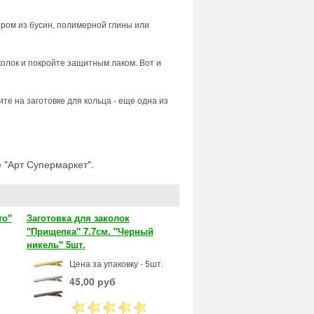
ором из бусин, полимерной глины или
колок и покройте защитным лаком. Вот и
те на заготовке для кольца - еще одна из
 "Арт Супермаркет".
то"
Заготовка для заколок
"Прищепка" 7.7см. "Черный
никель" 5шт.
Цена за упаковку - 5шт.
45,00 руб