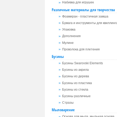
Набивка для игрушек
Различные материалы для творчества
Фоамиран - пластичная замша
Бумага и инструменты для квиллинг
Упаковка
Дополнения
Мулине
Проволока для плетения
Бусины
Бусины Swarovski Elements
Бусины из акрила
Бусины из дерева
Бусины из пластика
Бусины из стекла
Бусины различные
Стразы
Мыловарение
Основа для мыла, мыльная основа