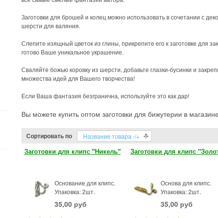
Заготовки для брошей и колец можно использовать в сочетании с дек
шерсти для валяния.
Слепите изящный цветок из глины, прикрепите его к заготовке для за
готово Ваше уникальное украшение.
Сваляйте божью коровку из шерсти, добавьте глазки-бусинки и закрепи
множества идей для Вашего творчества!
Если Ваша фантазия безгранична, используйте это как дар!
Вы можете купить оптом заготовки для бижутерии в магазине
Сортировать по
Название товара -/+
Заготовки для клипс "Никель"
Заготовки для клипс "Золо
Основание для клипс.
Основа для клипс.
Упаковка: 2шт.
Упаковка: 2шт.
35,00 руб
35,00 руб