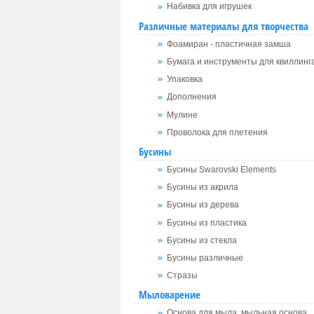
Набивка для игрушек
Различные материалы для творчества
Фоамиран - пластичная замша
Бумага и инструменты для квиллинг
Упаковка
Дополнения
Мулине
Проволока для плетения
Бусины
Бусины Swarovski Elements
Бусины из акрила
Бусины из дерева
Бусины из пластика
Бусины из стекла
Бусины различные
Стразы
Мыловарение
Основа для мыла, мыльная основа