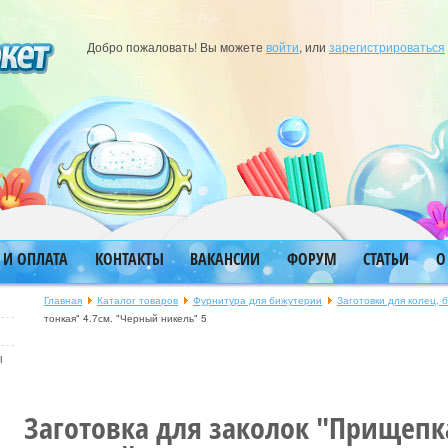
Добро пожаловать! Вы можете
войти
, или
зарегистрироваться
 И ОПЛАТА
КОНТАКТЫ
ВАКАНСИИ
ФОРУМ
СТАТЬИ
О
Главная
Каталог товаров
Фурнитура для бижутерии
Заготовки для колец, 
тонкая" 4.7см. "Черный никель" 5
ы
Заготовка для заколок "Прищепка