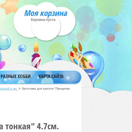
Моя корзина
Корзина пуста
 РАЗНЫХ ХОББИ
КАРТА САЙТА
брошей и др.
Заготовка для заколок "Прищепка
 тонкая" 4.7см.