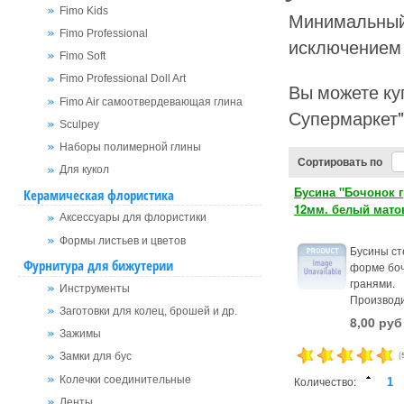
Fimo Kids
Минимальный 
Fimo Professional
исключением 
Fimo Soft
Fimo Professional Doll Art
Вы можете куп
Fimo Air самоотвердевающая глина
Супермаркет"
Sculpey
Наборы полимерной глины
Сортировать по
Для кукол
Бусина "Бочонок 
Керамическая флористика
12мм. белый мат
Аксессуары для флористики
Формы листьев и цветов
Бусины ст
Фурнитура для бижутерии
форме боч
гранями.
Инструменты
Производи
Заготовки для колец, брошей и др.
8,00 руб
Зажимы
(
Замки для бус
Количество:
Колечки соединительные
Ленты