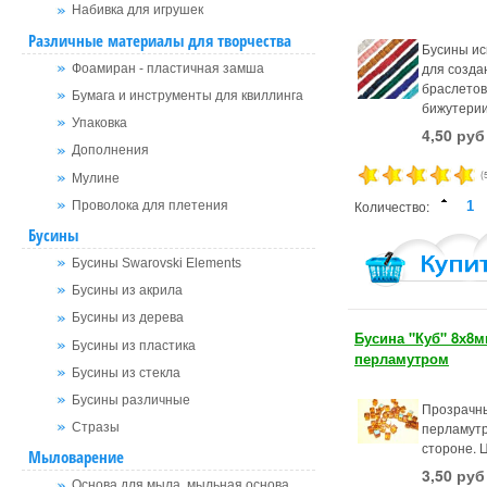
Набивка для игрушек
Различные материалы для творчества
Бусины ис
для создан
Фоамиран - пластичная замша
браслетов
Бумага и инструменты для квиллинга
бижутерии
Упаковка
4,50 руб
Дополнения
(
Мулине
Количество:
Проволока для плетения
Бусины
Бусины Swarovski Elements
Бусины из акрила
Бусины из дерева
Бусина "Куб" 8х8м
Бусины из пластика
перламутром
Бусины из стекла
Бусины различные
Прозрачны
перламутр
Стразы
стороне. 
Мыловарение
3,50 руб
Основа для мыла, мыльная основа