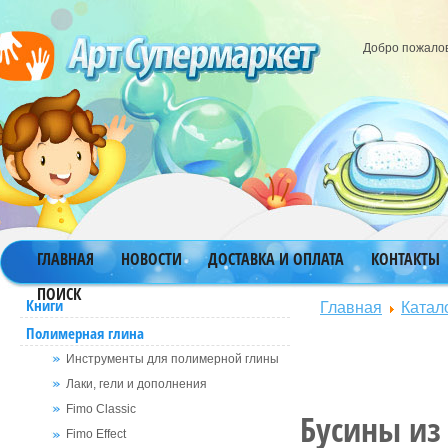
Добро пожало
ГЛАВНАЯ
НОВОСТИ
ДОСТАВКА И ОПЛАТА
КОНТАКТЫ
ПОИСК
Главная
Катал
Книги
Полимерная глина
Инструменты для полимерной глины
Лаки, гели и дополнения
Fimo Classic
Бусины из
Fimo Effect