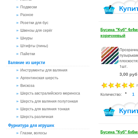
Подвески
Разное
Розетки для бус
Бусина "Куб" 4х4м
Швензы для серёг
коричневый
Шнуры
Штифты (пины)
Прозрачны
Пайетки
пузырькам
плоскостя
Валяние из шерсти
1шт.
Инструменты для валяния
3,00 руб
Аргентинская шерсть
(
Вискоза
Шерсть австралийского мериноса
Количество:
Шерсть для валяния полутонкая
Шерсть для валяния тонкая
Шерсть различная
Фурнитура для игрушек
Бусина "Куб" 6х6
Глазки, волосы