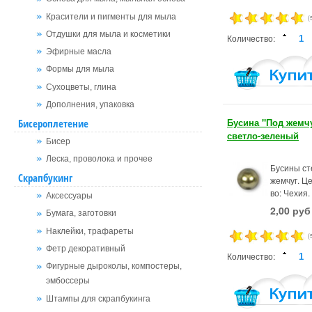
Красители и пигменты для мыла
(
Отдушки для мыла и косметики
Количество:
Эфирные масла
Формы для мыла
Сухоцветы, глина
Дополнения, упаковка
Бусина "Под жемчу
Бисероплетение
светло-зеленый
Бисер
Леска, проволока и прочее
Бусины ст
Скрапбукинг
жемчуг. Це
во: Чехия.
Аксессуары
2,00 руб
Бумага, заготовки
Наклейки, трафареты
(
Фетр декоративный
Количество:
Фигурные дыроколы, компостеры,
эмбоссеры
Штампы для скрапбукинга