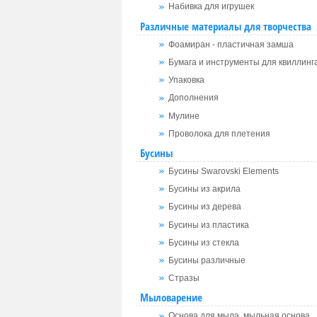
Набивка для игрушек
Различные материалы для творчества
Фоамиран - пластичная замша
Бумага и инструменты для квиллинг
Упаковка
Дополнения
Мулине
Проволока для плетения
Бусины
Бусины Swarovski Elements
Бусины из акрила
Бусины из дерева
Бусины из пластика
Бусины из стекла
Бусины различные
Стразы
Мыловарение
Основа для мыла, мыльная основа