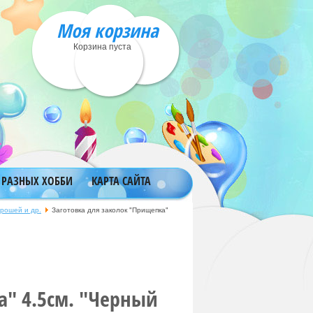
Моя корзина
Корзина пуста
 РАЗНЫХ ХОББИ
КАРТА САЙТА
брошей и др.
Заготовка для заколок "Прищепка"
а" 4.5см. "Черный