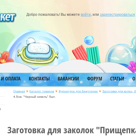
Добро пожаловать! Вы можете
войти
, или
зарегистрироваться
 И ОПЛАТА
КОНТАКТЫ
ВАКАНСИИ
ФОРУМ
СТАТЬИ
О
Главная
Каталог товаров
Фурнитура для бижутерии
Заготовки для колец, 
4.5см. "Черный никель" 5шт.
ы
Заготовка для заколок "Прищепк