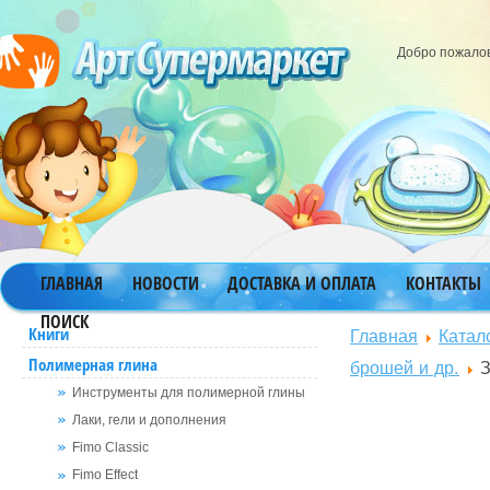
Добро пожало
ГЛАВНАЯ
НОВОСТИ
ДОСТАВКА И ОПЛАТА
КОНТАКТЫ
ПОИСК
Главная
Катал
Книги
Полимерная глина
брошей и др.
З
Инструменты для полимерной глины
Лаки, гели и дополнения
Fimo Classic
Fimo Effect