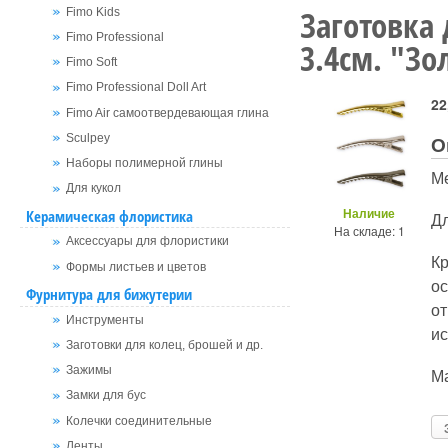
Заготовка
Fimo Kids
Fimo Professional
3.4см. "Зо
Fimo Soft
Fimo Professional Doll Art
22
Fimo Air самоотвердевающая глина
О
Sculpey
Наборы полимерной глины
Ме
Для кукол
Наличие
Керамическая флористика
Д
На складе: 1
Аксессуары для флористики
К
Формы листьев и цветов
о
Фурнитура для бижутерии
от
Инструменты
ис
Заготовки для колец, брошей и др.
Ма
Зажимы
Замки для бус
Колечки соединительные
Ленты