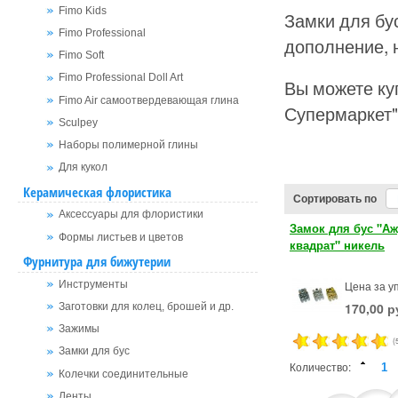
Fimo Kids
Замки для бу
Fimo Professional
дополнение, 
Fimo Soft
Fimo Professional Doll Art
Вы можете ку
Fimo Air самоотвердевающая глина
Супермаркет"
Sculpey
Наборы полимерной глины
Для кукол
Керамическая флористика
Сортировать по
Аксессуары для флористики
Замок для бус "А
Формы листьев и цветов
квадрат" никель
Фурнитура для бижутерии
Цена за уп
Инструменты
170,00 р
Заготовки для колец, брошей и др.
Зажимы
(
Замки для бус
Количество:
Колечки соединительные
Ленты