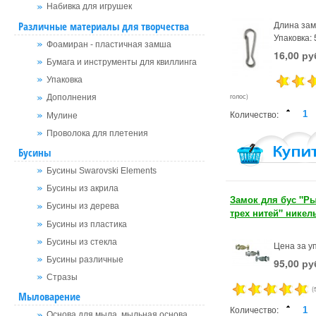
Набивка для игрушек
Длина зам
Различные материалы для творчества
Упаковка: 
Фоамиран - пластичная замша
16,00 ру
Бумага и инструменты для квиллинга
Упаковка
голос)
Дополнения
Количество:
Мулине
Проволока для плетения
Бусины
Бусины Swarovski Elements
Бусины из акрила
Замок для бус "Р
Бусины из дерева
трех нитей" никел
Бусины из пластика
Бусины из стекла
Цена за уп
Бусины различные
95,00 ру
Стразы
(
Мыловарение
Количество:
Основа для мыла, мыльная основа