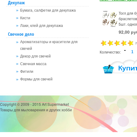
Декупаж
Бумага, салфетки для декупажа
Тогл для б
браслетов.
Кисти
5шт. одног
Лаки, клей для декупажа
92,00 ру
Свечное дело
Ароматизаторы и красители для
(
свечей
Количество:
Декор для свечей
Свечная масса
Фитили
Формы для свечей
Copyright © 2009 - 2015 Art Supermarket
Товары для мыловарения и других хобби