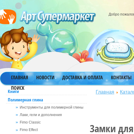
Добро пожало
ГЛАВНАЯ
НОВОСТИ
ДОСТАВКА И ОПЛАТА
КОНТАКТЫ
ПОИСК
Главная
Катал
Книги
Полимерная глина
Инструменты для полимерной глины
Лаки, гели и дополнения
Fimo Classic
Замки для
Fimo Effect