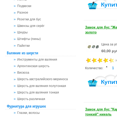
Подвески
Разное
Розетки для бус
Швензы для серёг
Замок для бус "Ж
золото
Шнуры
Штифты (пины)
Цена за уп
Пайетки
60,00 ру
Валяние из шерсти
Инструменты для валяния
(
Аргентинская шерсть
Количество:
Вискоза
Шерсть австралийского мериноса
Шерсть для валяния полутонкая
Шерсть для валяния тонкая
Шерсть различная
Фурнитура для игрушек
Замок для бус "К
Глазки, волосы
тонкий" никель