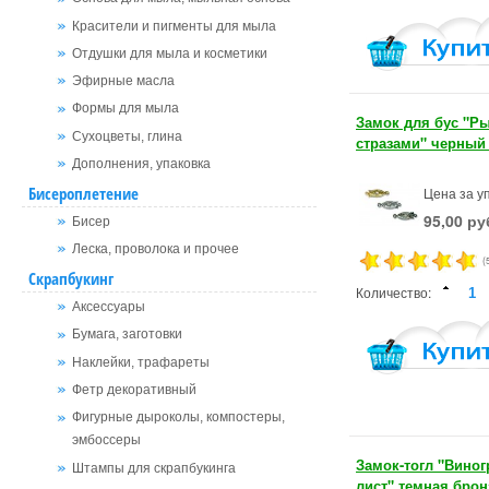
Красители и пигменты для мыла
Отдушки для мыла и косметики
Эфирные масла
Формы для мыла
Замок для бус "Ры
Сухоцветы, глина
стразами" черный
Дополнения, упаковка
Бисероплетение
Цена за уп
95,00 ру
Бисер
Леска, проволока и прочее
(
Скрапбукинг
Количество:
Аксессуары
Бумага, заготовки
Наклейки, трафареты
Фетр декоративный
Фигурные дыроколы, компостеры,
эмбоссеры
Замок-тогл "Вино
Штампы для скрапбукинга
лист" темная брон