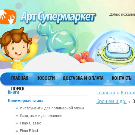
Добро пожало
ГЛАВНАЯ
НОВОСТИ
ДОСТАВКА И ОПЛАТА
КОНТАКТЫ
ПОИСК
Главная
Катал
Книги
Полимерная глина
брошей и др.
З
Инструменты для полимерной глины
Лаки, гели и дополнения
Fimo Classic
Fimo Effect