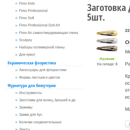
Заготовка 
Fimo Kids
Fimo Professional
5шт.
Fimo Soft
Fimo Professional Doll Art
22
Fimo Air самоотвердевающая глина
О
Sculpey
Наборы полимерной глины
Ме
Для кукол
Наличие
Керамическая флористика
Ра
На складе: 8
Аксессуары для флористики
К
Формы листьев и цветов
о
Фурнитура для бижутерии
от
Инструменты
ис
Заготовки для колец, брошей и др.
Ма
Зажимы
Замки для бус
Колечки соединительные
Ленты