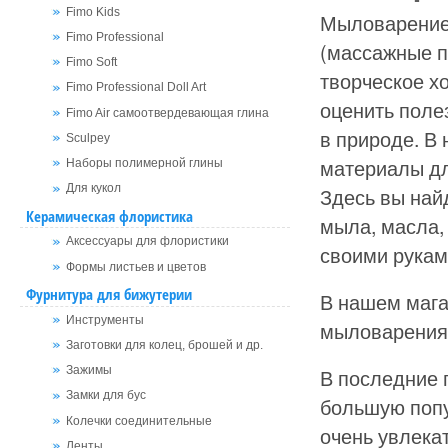
Fimo Kids
Мыловарение 
Fimo Professional
(массажные пл
Fimo Soft
творческое х
Fimo Professional Doll Art
оценить поле
Fimo Air самоотвердевающая глина
в природе. В
Sculpey
материалы дл
Наборы полимерной глины
Для кукол
Здесь вы най
Керамическая флористика
мыла, масла, 
Аксессуары для флористики
своими рукам
Формы листьев и цветов
Фурнитура для бижутерии
В нашем мага
Инструменты
мыловарения
Заготовки для колец, брошей и др.
В последние 
Зажимы
Замки для бус
большую попу
Колечки соединительные
очень увлека
Ленты