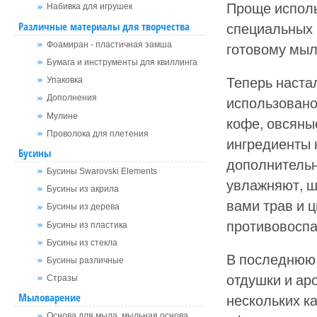
Проще исполь
Набивка для игрушек
специальных 
Различные материалы для творчества
готовому мыл
Фоамиран - пластичная замша
Бумага и инструменты для квиллинга
Теперь наста
Упаковка
использовано
Дополнения
Мулине
кофе, овсяны
Проволока для плетения
ингредиенты 
Бусины
дополнительн
Бусины Swarovski Elements
увлажняют, ш
Бусины из акрила
вами трав и 
Бусины из дерева
противовосп
Бусины из пластика
Бусины из стекла
В последнюю 
Бусины различные
отдушки и ар
Стразы
нескольких к
Мыловарение
Основа для мыла, мыльная основа