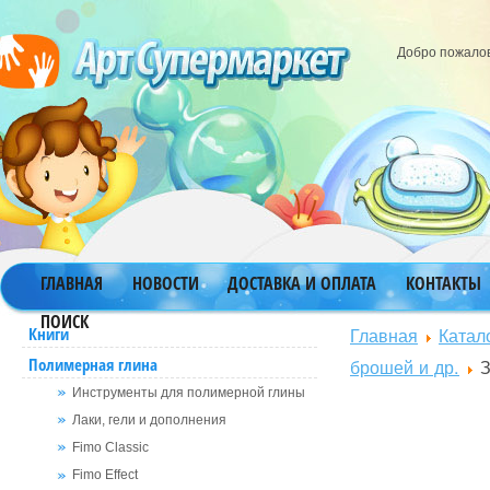
Добро пожало
ГЛАВНАЯ
НОВОСТИ
ДОСТАВКА И ОПЛАТА
КОНТАКТЫ
ПОИСК
Главная
Катал
Книги
Полимерная глина
брошей и др.
З
Инструменты для полимерной глины
Лаки, гели и дополнения
Fimo Classic
Fimo Effect