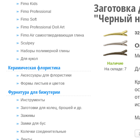
Заготовка
Fimo Kids
Fimo Professional
"Черный н
Fimo Soft
Fimo Professional Doll Art
32
Fimo Air самоотвердевающая глина
О
Sculpey
Наборы полимерной глины
Ме
Для кукол
Наличие
Керамическая флористика
Д
На складе: 7
Аксессуары для флористики
К
Формы листьев и цветов
о
Фурнитура для бижутерии
от
Инструменты
ис
Заготовки для колец, брошей и др.
Ма
Зажимы
Замки для бус
Колечки соединительные
Ленты