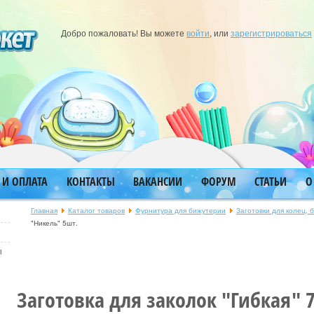
Добро пожаловать! Вы можете
войти
, или
зарегистрироваться
 И ОПЛАТА
КОНТАКТЫ
ВАКАНСИИ
ФОРУМ
СТАТЬИ
О
Главная
Каталог товаров
Фурнитура для бижутерии
Заготовки для колец, 
"Никель" 5шт.
ы
Заготовка для заколок "Гибкая" 