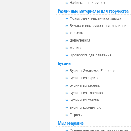
Набивка для игрушек
Различные материалы для творчества
Фоамиран - пластичная замша
Бумага и инструменты для квиллинг
Упаковка
Дополнения
Мулине
Проволока для плетения
Бусины
Бусины Swarovski Elements
Бусины из акрила
Бусины из дерева
Бусины из пластика
Бусины из стекла
Бусины различные
Стразы
Мыловарение
Основа для мыла, мыльная основа