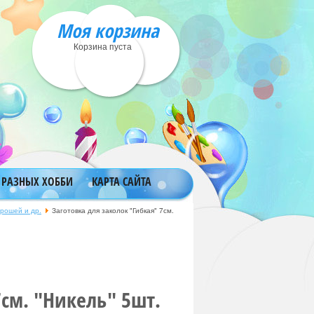
Моя корзина
Корзина пуста
 РАЗНЫХ ХОББИ
КАРТА САЙТА
брошей и др.
Заготовка для заколок "Гибкая" 7см.
7см. "Никель" 5шт.