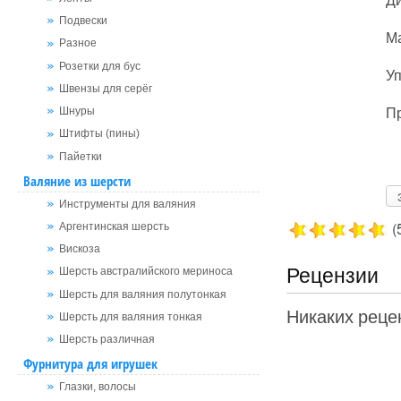
Подвески
Ма
Разное
Розетки для бус
Уп
Швензы для серёг
Пр
Шнуры
Штифты (пины)
Пайетки
Валяние из шерсти
Инструменты для валяния
(
Аргентинская шерсть
Вискоза
Рецензии
Шерсть австралийского мериноса
Шерсть для валяния полутонкая
Никаких рецен
Шерсть для валяния тонкая
Шерсть различная
Фурнитура для игрушек
Глазки, волосы