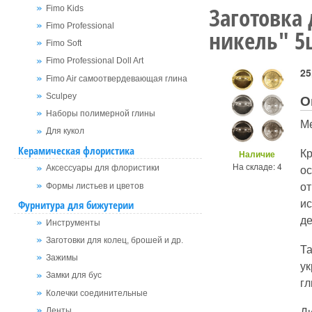
Заготовка
Fimo Kids
Fimo Professional
никель" 5
Fimo Soft
Fimo Professional Doll Art
25
Fimo Air самоотвердевающая глина
О
Sculpey
Наборы полимерной глины
Ме
Для кукол
Керамическая флористика
К
Наличие
На складе: 4
о
Аксессуары для флористики
от
Формы листьев и цветов
и
Фурнитура для бижутерии
де
Инструменты
Заготовки для колец, брошей и др.
Та
Зажимы
ук
Замки для бус
гл
Колечки соединительные
Ди
Ленты