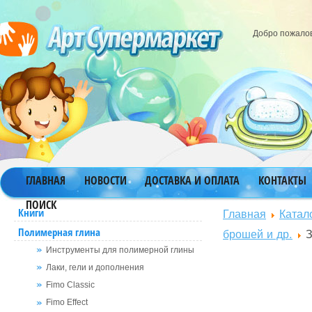
Добро пожало
ГЛАВНАЯ
НОВОСТИ
ДОСТАВКА И ОПЛАТА
КОНТАКТЫ
ПОИСК
Главная
Катал
Книги
Полимерная глина
брошей и др.
З
Инструменты для полимерной глины
Лаки, гели и дополнения
Fimo Classic
Fimo Effect