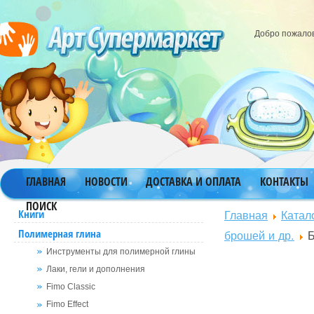
Добро пожало
ГЛАВНАЯ
НОВОСТИ
ДОСТАВКА И ОПЛАТА
КОНТАКТЫ
ПОИСК
Главная
Катал
Книги
Полимерная глина
брошей и др.
Б
Инструменты для полимерной глины
Лаки, гели и дополнения
Fimo Classic
Fimo Effect