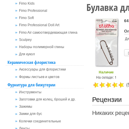
Булавка д
Fimo Kids
Fimo Professional
Fimo Soft
64
Fimo Professional Doll Art
О
Fimo Air самоотвердевающая глина
Дл
Sculpey
Наборы полимерной глины
Для кукол
Керамическая флористика
Аксессуары для флористики
Наличие
На складе: 1
Формы листьев и цветов
(
Фурнитура для бижутерии
Инструменты
Рецензии
Заготовки для колец, брошей и др.
Зажимы
Никаких рецен
Замки для бус
Колечки соединительные
Ленты