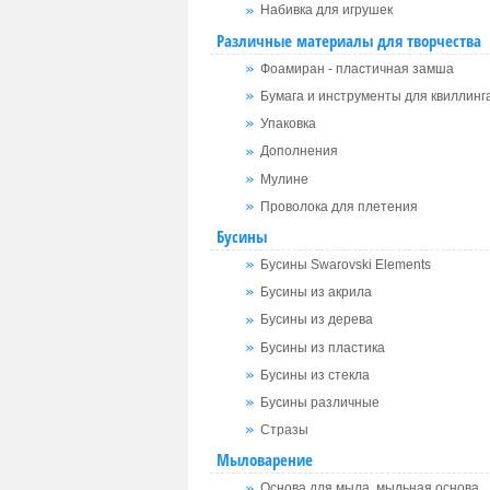
Набивка для игрушек
Различные материалы для творчества
Фоамиран - пластичная замша
Бумага и инструменты для квиллинг
Упаковка
Дополнения
Мулине
Проволока для плетения
Бусины
Бусины Swarovski Elements
Бусины из акрила
Бусины из дерева
Бусины из пластика
Бусины из стекла
Бусины различные
Стразы
Мыловарение
Основа для мыла, мыльная основа