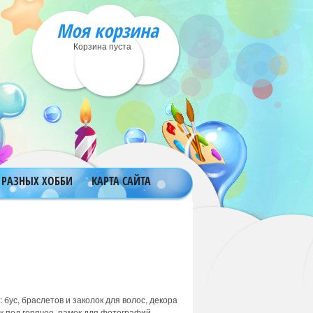
Моя корзина
Корзина пуста
 РАЗНЫХ ХОББИ
КАРТА САЙТА
бус, браслетов и заколок для волос, декора
к под горячее, рамок для фотографий,