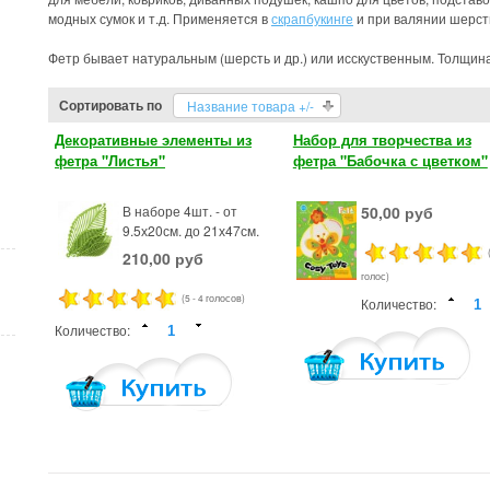
модных сумок и т.д. Применяется в
скрапбукинге
и при валянии шерст
Фетр бывает натуральным (шерсть и др.) или исскуственным. Толщина
Сортировать по
Название товара +/-
Декоративные элементы из
Набор для творчества из
фетра "Листья"
фетра "Бабочка с цветком"
В наборе 4шт. - от
50,00 руб
9.5х20см. до 21х47см.
210,00 руб
голос)
(5 - 4 голосов)
Количество:
Количество: