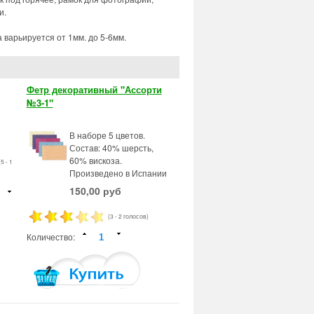
и.
 варьируется от 1мм. до 5-6мм.
Фетр декоративный "Ассорти
№3-1"
В наборе 5 цветов.
Состав: 40% шерсть,
60% вискоза.
(5 - 1
Произведено в Испании
150,00 руб
(3 - 2 голосов)
Количество: