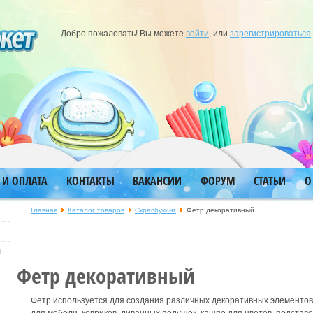
Добро пожаловать! Вы можете
войти
, или
зарегистрироваться
 И ОПЛАТА
КОНТАКТЫ
ВАКАНСИИ
ФОРУМ
СТАТЬИ
О
Главная
Каталог товаров
Скрапбукинг
Фетр декоративный
ы
Фетр декоративный
Фетр используется для создания различных декоративных элементов: 
для мебели, ковриков, диванных подушек, кашпо для цветов, подставо