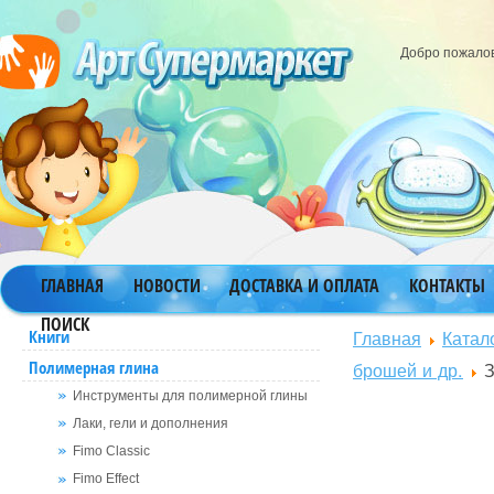
Добро пожало
ГЛАВНАЯ
НОВОСТИ
ДОСТАВКА И ОПЛАТА
КОНТАКТЫ
ПОИСК
Главная
Катал
Книги
Полимерная глина
брошей и др.
З
Инструменты для полимерной глины
Лаки, гели и дополнения
Fimo Classic
Fimo Effect