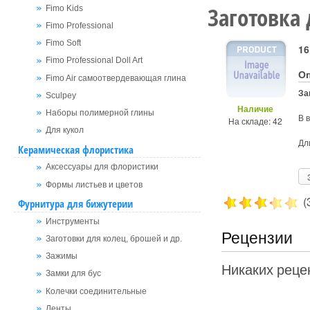
Заготовка 
Fimo Kids
Fimo Professional
Fimo Soft
16
Fimo Professional Doll Art
О
Fimo Air самоотвердевающая глина
За
Sculpey
Наличие
Наборы полимерной глины
В 
На складе: 42
Для кукол
Дл
Керамическая флористика
Аксессуары для флористики
Формы листьев и цветов
(
Фурнитура для бижутерии
Инструменты
Рецензии
Заготовки для колец, брошей и др.
Зажимы
Никаких рецен
Замки для бус
Колечки соединительные
Ленты