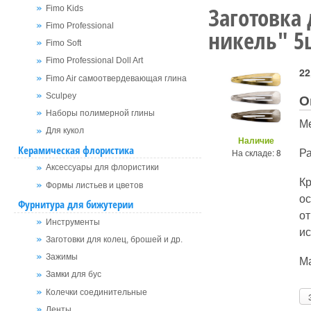
Заготовка
Fimo Kids
Fimo Professional
никель" 5
Fimo Soft
Fimo Professional Doll Art
22
Fimo Air самоотвердевающая глина
О
Sculpey
Наборы полимерной глины
Ме
Для кукол
Наличие
Керамическая флористика
Ра
На складе: 8
Аксессуары для флористики
К
Формы листьев и цветов
о
Фурнитура для бижутерии
от
Инструменты
ис
Заготовки для колец, брошей и др.
Ма
Зажимы
Замки для бус
Колечки соединительные
Ленты