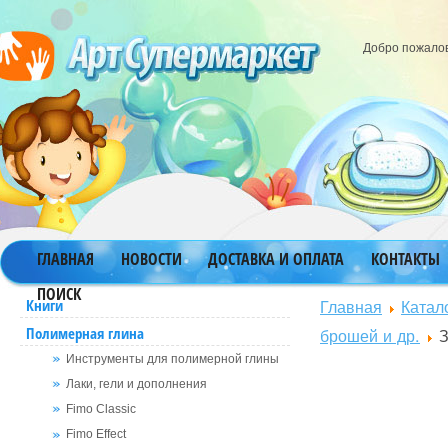
Добро пожало
ГЛАВНАЯ
НОВОСТИ
ДОСТАВКА И ОПЛАТА
КОНТАКТЫ
ПОИСК
Главная
Катал
Книги
Полимерная глина
брошей и др.
З
Инструменты для полимерной глины
Лаки, гели и дополнения
Fimo Classic
Fimo Effect