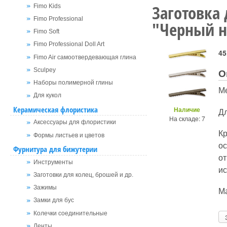
Заготовка
Fimo Kids
Fimo Professional
"Черный н
Fimo Soft
Fimo Professional Doll Art
45
Fimo Air самоотвердевающая глина
О
Sculpey
Наборы полимерной глины
М
Для кукол
Керамическая флористика
Наличие
Д
На складе: 7
Аксессуары для флористики
К
Формы листьев и цветов
о
Фурнитура для бижутерии
от
Инструменты
ис
Заготовки для колец, брошей и др.
Зажимы
Ма
Замки для бус
Колечки соединительные
Ленты