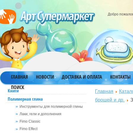
Добро пожало
ГЛАВНАЯ
НОВОСТИ
ДОСТАВКА И ОПЛАТА
КОНТАКТЫ
ПОИСК
Главная
Катал
Книги
Полимерная глина
брошей и др.
З
Инструменты для полимерной глины
Лаки, гели и дополнения
Fimo Classic
Fimo Effect