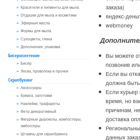
заказа)
Красители и пигменты для мыла
яндекс-день
Отдушки для мыла и косметики
Эфирные масла
webmoney
Формы для мыла
Дополните
Сухоцветы, глина
Дополнения, упаковка
Вы можете от
Бисероплетение
позвонив ил
Бисер
Леска, проволока и прочее
Если вы отка
Скрапбукинг
должна быть 
Аксессуары
Если курьер 
Бумага, заготовки
время, но ва
Наклейки, трафареты
причинам, н
Фетр декоративный
доставка оп
Фигурные дыроколы, компостеры,
эмбоссеры
Региональны
Штампы для скрапбукинга
данных зака