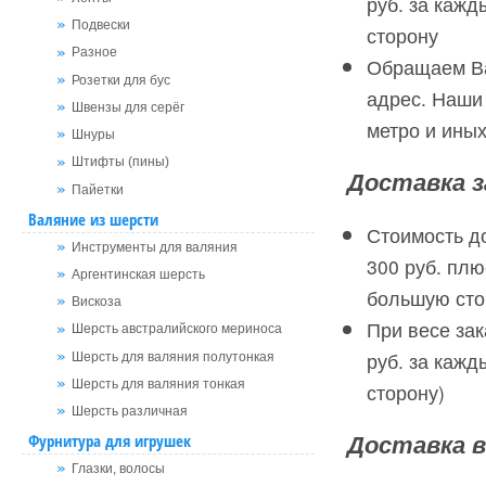
руб. за каж
Подвески
сторону
Разное
Обращаем Ва
Розетки для бус
адрес. Наши
Швензы для серёг
метро и иных
Шнуры
Штифты (пины)
Доставка з
Пайетки
Валяние из шерсти
Стоимость д
Инструменты для валяния
300 руб. плю
Аргентинская шерсть
большую сто
Вискоза
При весе зак
Шерсть австралийского мериноса
руб. за каж
Шерсть для валяния полутонкая
Шерсть для валяния тонкая
сторону)
Шерсть различная
Доставка в
Фурнитура для игрушек
Глазки, волосы