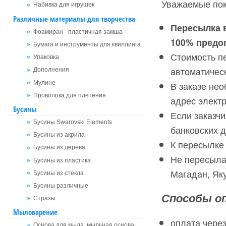
Уважаемые по
Набивка для игрушек
Различные материалы для творчества
Пересылка 
Фоамиран - пластичная замша
100% предо
Бумага и инструменты для квиллинга
Стоимость п
Упаковка
автоматичес
Дополнения
Мулине
В заказе не
Проволока для плетения
адрес элект
Бусины
Если заказчи
Бусины Swarovski Elements
банковских д
Бусины из акрила
К пересылке 
Бусины из дерева
Не пересылае
Бусины из пластика
Магадан, Яку
Бусины из стекла
Бусины различные
Способы оп
Стразы
Мыловарение
оплата чере
Основа для мыла, мыльная основа