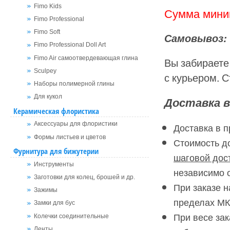
Fimo Kids
Сумма миним
Fimo Professional
Fimo Soft
Самовывоз:
Fimo Professional Doll Art
Fimo Air самоотвердевающая глина
Вы забираете
Sculpey
с курьером. 
Наборы полимерной глины
Для кукол
Доставка в
Керамическая флористика
Аксессуары для флористики
Доставка в п
Формы листьев и цветов
Стоимость д
Фурнитура для бижутерии
шаговой дос
Инструменты
независимо 
Заготовки для колец, брошей и др.
При заказе н
Зажимы
пределах М
Замки для бус
При весе зак
Колечки соединительные
Ленты