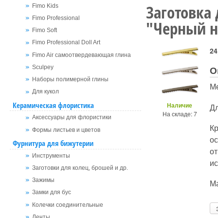
Заготовка
Fimo Kids
Fimo Professional
"Черный н
Fimo Soft
Fimo Professional Doll Art
24
Fimo Air самоотвердевающая глина
О
Sculpey
Наборы полимерной глины
М
Для кукол
Керамическая флористика
Наличие
Д
На складе: 7
Аксессуары для флористики
К
Формы листьев и цветов
о
Фурнитура для бижутерии
от
Инструменты
ис
Заготовки для колец, брошей и др.
Зажимы
Ма
Замки для бус
Колечки соединительные
Ленты