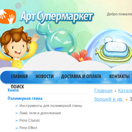
Добро пожало
ГЛАВНАЯ
НОВОСТИ
ДОСТАВКА И ОПЛАТА
КОНТАКТЫ
ПОИСК
Главная
Катал
Книги
Полимерная глина
брошей и др.
З
Инструменты для полимерной глины
Лаки, гели и дополнения
Fimo Classic
Fimo Effect