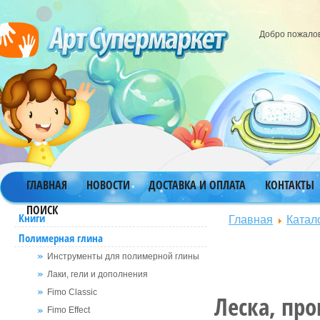
Добро пожало
ГЛАВНАЯ
НОВОСТИ
ДОСТАВКА И ОПЛАТА
КОНТАКТЫ
ПОИСК
Главная
Катал
Книги
Полимерная глина
Инструменты для полимерной глины
Лаки, гели и дополнения
Fimo Classic
Леска, про
Fimo Effect