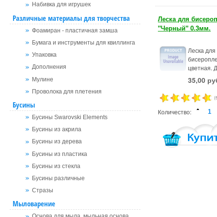
Набивка для игрушек
Различные материалы для творчества
Леска для бисеро
"Черный" 0.3мм.
Фоамиран - пластичная замша
Бумага и инструменты для квиллинга
Леска для
Упаковка
бисеропл
цветная. 
Дополнения
35,00 ру
Мулине
Проволока для плетения
(
Бусины
Количество:
Бусины Swarovski Elements
Бусины из акрила
Бусины из дерева
Бусины из пластика
Бусины из стекла
Бусины различные
Стразы
Мыловарение
Основа для мыла, мыльная основа