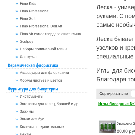
Fimo Kids
Леска - унив
Fimo Professional
руками. С по
Fimo Soft
самые необыч
Fimo Professional Doll Art
Fimo Air самоотвердевающая глина
Леска бывает
Sculpey
узелков и кр
Наборы полимерной глины
специальные у
Для кукол
Керамическая флористика
Иглы для бис
Аксессуары для флористики
Благодаря то
Формы листьев и цветов
Фурнитура для бижутерии
Сортировать по
Инструменты
Иглы бисерные №
Заготовки для колец, брошей и др.
Зажимы
Замки для бус
Упаковка 
Колечки соединительные
20,00 ру
Ленты