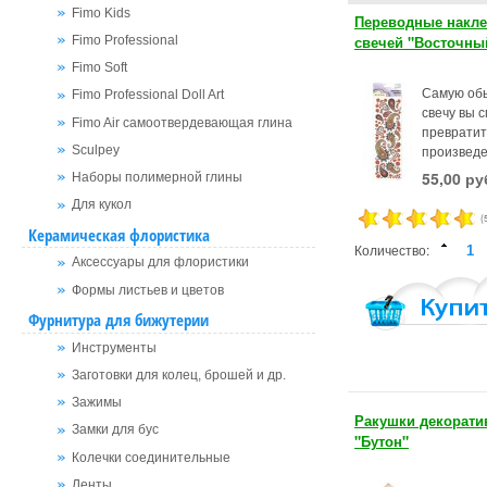
Fimo Kids
Переводные накле
свечей "Восточны
Fimo Professional
Fimo Soft
Самую об
Fimo Professional Doll Art
свечу вы 
Fimo Air самоотвердевающая глина
превратит
произведе
Sculpey
55,00 ру
Наборы полимерной глины
Для кукол
(
Керамическая флористика
Количество:
Аксессуары для флористики
Формы листьев и цветов
Фурнитура для бижутерии
Инструменты
Заготовки для колец, брошей и др.
Зажимы
Ракушки декорати
Замки для бус
"Бутон"
Колечки соединительные
Ленты