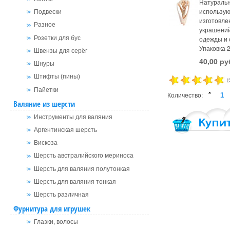
Натураль
использую
Подвески
изготовле
Разное
украшений
Розетки для бус
одежды и 
Упаковка 2
Швензы для серёг
40,00 ру
Шнуры
Штифты (пины)
(
Пайетки
Количество:
Валяние из шерсти
Инструменты для валяния
Аргентинская шерсть
Вискоза
Шерсть австралийского мериноса
Шерсть для валяния полутонкая
Шерсть для валяния тонкая
Шерсть различная
Фурнитура для игрушек
Глазки, волосы