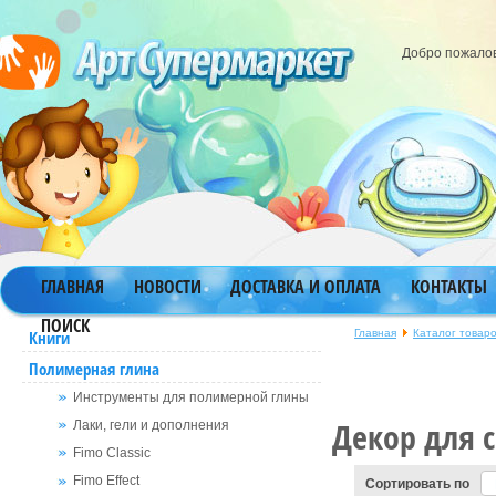
Добро пожало
ГЛАВНАЯ
НОВОСТИ
ДОСТАВКА И ОПЛАТА
КОНТАКТЫ
ПОИСК
Главная
Каталог товар
Книги
Полимерная глина
Инструменты для полимерной глины
Декор для 
Лаки, гели и дополнения
Fimo Classic
Сортировать по
Fimo Effect