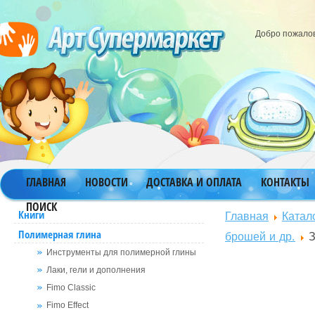
Добро пожало
ГЛАВНАЯ
НОВОСТИ
ДОСТАВКА И ОПЛАТА
КОНТАКТЫ
ПОИСК
Главная
Катал
Книги
Полимерная глина
брошей и др.
З
Инструменты для полимерной глины
Лаки, гели и дополнения
Fimo Classic
Fimo Effect