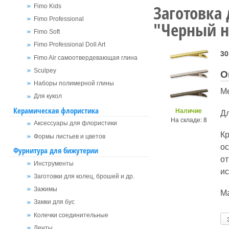
Заготовка
Fimo Kids
Fimo Professional
"Черный н
Fimo Soft
Fimo Professional Doll Art
30
Fimo Air самоотвердевающая глина
О
Sculpey
Наборы полимерной глины
М
Для кукол
Керамическая флористика
Наличие
Д
На складе: 8
Аксессуары для флористики
К
Формы листьев и цветов
о
Фурнитура для бижутерии
от
Инструменты
ис
Заготовки для колец, брошей и др.
Зажимы
Ма
Замки для бус
Колечки соединительные
Ленты