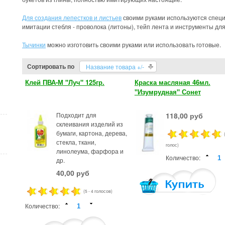
Для создания лепестков и листьев
своими руками используются специ
имитации стебля - проволока (литоны), тейп лента и инструменты дл
Тычинки
можно изготовить своими руками или использовать готовые.
Сортировать по
Название товара +/-
Клей ПВА-М "Луч" 125гр.
Краска масляная 46мл.
"Изумрудная" Сонет
Подходит для
118,00 руб
склеивания изделий из
бумаги, картона, дерева,
стекла, ткани,
голос)
линолеума, фарфора и
Количество:
др.
40,00 руб
(5 - 4 голосов)
Количество: