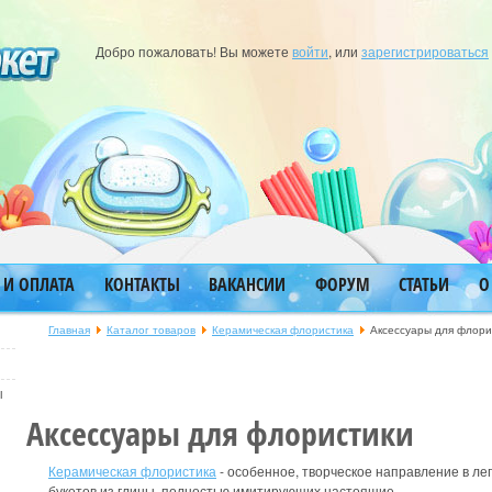
Добро пожаловать! Вы можете
войти
, или
зарегистрироваться
 И ОПЛАТА
КОНТАКТЫ
ВАКАНСИИ
ФОРУМ
СТАТЬИ
О
Главная
Каталог товаров
Керамическая флористика
Аксессуары для флори
ы
Аксессуары для флористики
Керамическая флористика
- особенное, творческое направление в ле
букетов из глины, полностью имитирующих настоящие.