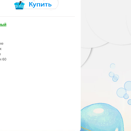
вый
ие
х
ы
и 60