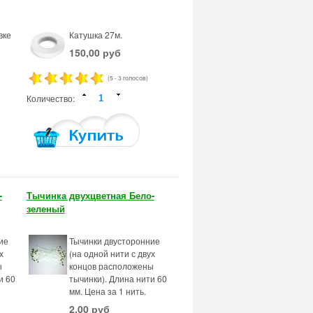
вке
Катушка 27м.
150,00 руб
(5 - 3 голосов)
Количество:
-
Тычинка двухцветная Бело-
зеленый
ие
Тычинки двусторонние
х
(на одной нити с двух
ы
концов расположены
и 60
тычинки). Длина нити 60
мм. Цена за 1 нить.
2,00 руб