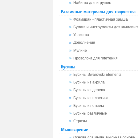
Набивка для игрушек
Различные материалы для творчества
Фоамиран - пластичная замша
Бумага и инструменты для квиллинг
Упаковка
Дополнения
Мулине
Проволока для плетения
Бусины
Бусины Swarovski Elements
Бусины из акрила
Бусины из дерева
Бусины из пластика
Бусины из стекла
Бусины различные
Стразы
Мыловарение
Основа для мыла, мыльная основа