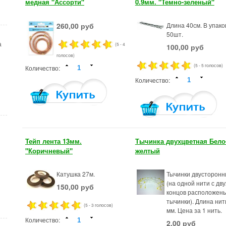
медная "Ассорти"
0.9мм. "Темно-зеленый"
260,00 руб
Длина 40см. В упако
50шт.
(5 - 4
а
100,00 руб
голосов)
(5 - 5 голосов)
Количество:
Количество:
Тейп лента 13мм.
Тычинка двухцветная Бело
"Коричневый"
желтый
Катушка 27м.
Тычинки двусторонн
(на одной нити с дву
150,00 руб
концов расположен
тычинки). Длина нит
(5 - 3 голосов)
мм. Цена за 1 нить.
Количество:
2,00 руб