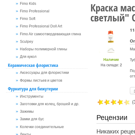
Краска ма
Fimo Kids
Fimo Professional
светлый" 
Fimo Soft
Fimo Professional Doll Art
11
Fimo Air самоотвердевающая глина
О
Sculpey
Ма
Наборы полимерной глины
Для кукол
Наличие
Ту
Керамическая флористика
На складе: 2
По
Аксессуары для флористики
от
Формы листьев и цветов
Фурнитура для бижутерии
Инструменты
(
Заготовки для колец, брошей и др.
Зажимы
Рецензии
Замки для бус
Колечки соединительные
Никаких рецен
Ленты