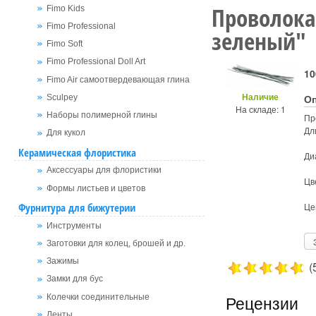
Проволока
Fimo Kids
Fimo Professional
зеленый"
Fimo Soft
Fimo Professional Doll Art
10
Fimo Air самоотвердевающая глина
Наличие
О
Sculpey
На складе: 1
Наборы полимерной глины
Пр
Дл
Для кукол
Керамическая флористика
Ди
Аксессуары для флористики
Цв
Формы листьев и цветов
Фурнитура для бижутерии
Це
Инструменты
Заготовки для колец, брошей и др.
Зажимы
(
Замки для бус
Рецензии
Колечки соединительные
Ленты