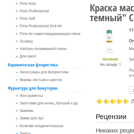
Краска ма
Fimo Kids
Fimo Professional
темный" С
Fimo Soft
Fimo Professional Doll Art
11
Fimo Air самоотвердевающая глина
О
Sculpey
Ма
Наборы полимерной глины
Для кукол
Наличие
Ту
Керамическая флористика
На складе: 1
По
Аксессуары для флористики
от
Формы листьев и цветов
Фурнитура для бижутерии
Инструменты
(
Заготовки для колец, брошей и др.
Зажимы
Рецензии
Замки для бус
Колечки соединительные
Никаких рецен
Ленты