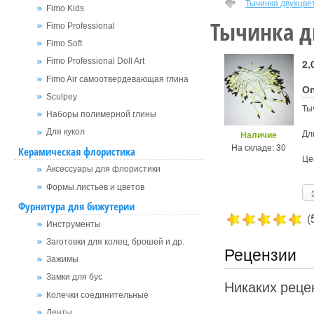
Тычинка двухцве
Fimo Kids
Тычинка д
Fimo Professional
Fimo Soft
Fimo Professional Doll Art
2,
Fimo Air самоотвердевающая глина
О
Sculpey
Ты
Наборы полимерной глины
Дл
Для кукол
Наличие
На складе: 30
Керамическая флористика
Це
Аксессуары для флористики
Формы листьев и цветов
Фурнитура для бижутерии
(
Инструменты
Заготовки для колец, брошей и др.
Рецензии
Зажимы
Замки для бус
Никаких рецен
Колечки соединительные
Ленты