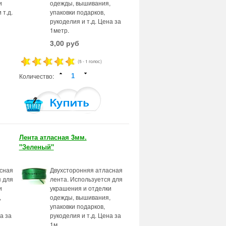
и
одежды, вышивания,
 т.д.
упаковки подарков,
рукоделия и т.д. Цена за
1метр.
3,00 руб
(5 - 1 голос)
Количество:
Лента атласная 3мм.
"Зеленый"
сная
Двухсторонняя атласная
я для
лента. Используется для
и
украшения и отделки
,
одежды, вышивания,
упаковки подарков,
а за
рукоделия и т.д. Цена за
1м.