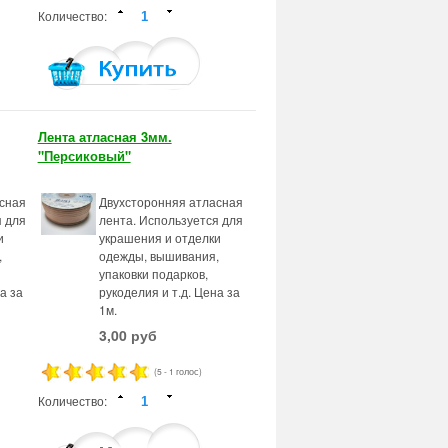
Количество:
Лента атласная 3мм.
"Персиковый"
сная
Двухсторонняя атласная
я для
лента. Используется для
и
украшения и отделки
,
одежды, вышивания,
упаковки подарков,
а за
рукоделия и т.д. Цена за
1м.
3,00 руб
(5 - 1 голос)
Количество: