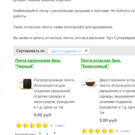
Комбинируйте леску с различными шнурами и лентами. Не бойтесь с
работы.
Узкие атласные ленты также используют для вышивания.
Вы можете купить атласные ленты оптом в магазине "Арт Супермарке
Сортировать по
Дата создания +/-
Лента капроновая 6мм.
Лента атласная 3мм.
"Черный"
"Коричневый"
Полупрозрачная лента.
Двухсторонняя атла
Используется для
лента. Используетс
создания украшений,
украшения и отделк
отделки одежды и
одежды, вышивания
аксессуаров, рукоделия
упаковки подарков,
и т.д. Цена за 1м.
рукоделия и т.д. Цен
1м.
4,00 руб
3,00 руб
(5 - 1 голос)
(5 - 1 голос)
Количество: