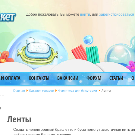
Добро пожаловать! Вы можете
войти
, или
зарегистрироваться
 И ОПЛАТА
КОНТАКТЫ
ВАКАНСИИ
ФОРУМ
СТАТЬИ
О
Главная
Каталог товаров
Фурнитура для бижутерии
Ленты
ы
Ленты
Создать неповторимый браслет или бусы помогут эластичная нить ил
добавят шарма Вашему изделию.