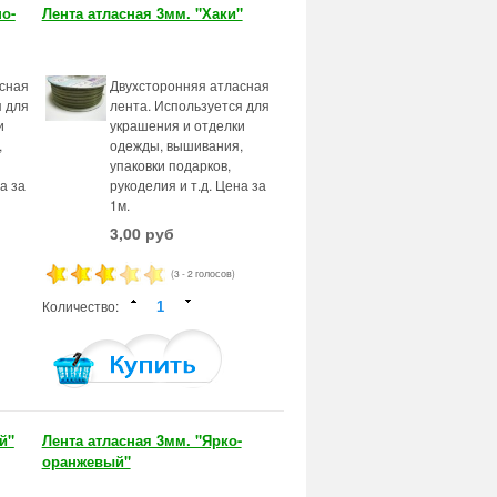
о-
Лента атласная 3мм. "Хаки"
сная
Двухсторонняя атласная
я для
лента. Используется для
и
украшения и отделки
,
одежды, вышивания,
упаковки подарков,
а за
рукоделия и т.д. Цена за
1м.
3,00 руб
(3 - 2 голосов)
Количество:
й"
Лента атласная 3мм. "Ярко-
оранжевый"