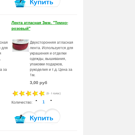
Лента атласная 3мм. "Темно-
розовый"
сная
Двухсторонняя атласная
я для
лента. Используется для
и
украшения и отделки
,
одежды, вышивания,
упаковки подарков,
а за
рукоделия и т.д. Цена за
1м.
3,00 руб
(5 - 1 голос)
Количество: