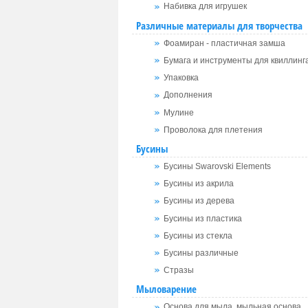
Набивка для игрушек
Различные материалы для творчества
Фоамиран - пластичная замша
Бумага и инструменты для квиллинг
Упаковка
Дополнения
Мулине
Проволока для плетения
Бусины
Бусины Swarovski Elements
Бусины из акрила
Бусины из дерева
Бусины из пластика
Бусины из стекла
Бусины различные
Стразы
Мыловарение
Основа для мыла, мыльная основа