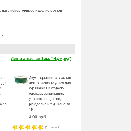
оздать неповторимое изделие ручной
т".
Лента атласная 3мм. "Изумруд"
сная
Двухсторонняя атласная
я для
лента. Используется для
и
украшения и отделки
,
одежды, вышивания,
упаковки подарков,
а за
рукоделия и т.д. Цена за
1м.
3,00 руб
(5 - 1 голос)