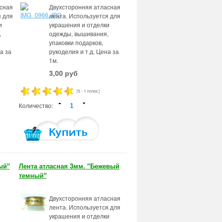
сная
Двухсторонняя атласная
я для
лента. Используется для
и
украшения и отделки
,
одежды, вышивания,
упаковки подарков,
а за
рукоделия и т.д. Цена за
1м.
3,00 руб
(5 - 1 голос)
Количество:
ый"
Лента атласная 3мм. "Бежевый
темный"
Двухсторонняя атласная
лента. Используется для
украшения и отделки