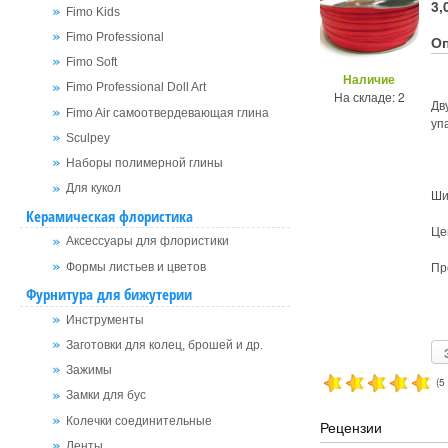
3,
Fimo Kids
Fimo Professional
О
Fimo Soft
Наличие
Fimo Professional Doll Art
На складе: 2
Дв
Fimo Air самоотвердевающая глина
уп
Sculpey
Наборы полимерной глины
Для кукол
Ши
Керамическая флористика
Це
Аксессуары для флористики
Пр
Формы листьев и цветов
Фурнитура для бижутерии
Инструменты
Заготовки для колец, брошей и др.
Зажимы
(5
Замки для бус
Колечки соединительные
Рецензии
Ленты