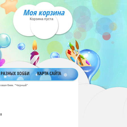
Моя корзина
Корзина пуста
 РАЗНЫХ ХОББИ
КАРТА САЙТА
новая 6мм. "Черный"
"