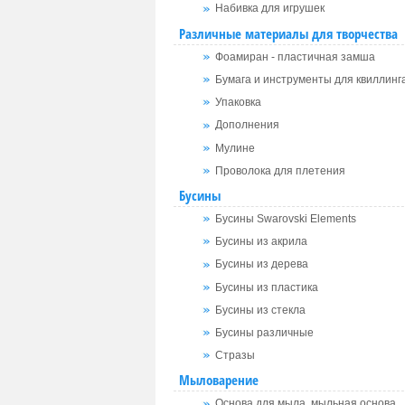
Набивка для игрушек
Различные материалы для творчества
Фоамиран - пластичная замша
Бумага и инструменты для квиллинг
Упаковка
Дополнения
Мулине
Проволока для плетения
Бусины
Бусины Swarovski Elements
Бусины из акрила
Бусины из дерева
Бусины из пластика
Бусины из стекла
Бусины различные
Стразы
Мыловарение
Основа для мыла, мыльная основа