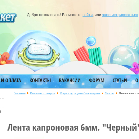
Добро пожаловать! Вы можете
войти
, или
зарегистрироваться
 И ОПЛАТА
КОНТАКТЫ
ВАКАНСИИ
ФОРУМ
СТАТЬИ
О
Главная
Каталог товаров
Фурнитура для бижутерии
Ленты
Лента капро
ы
Лента капроновая 6мм. "Черный