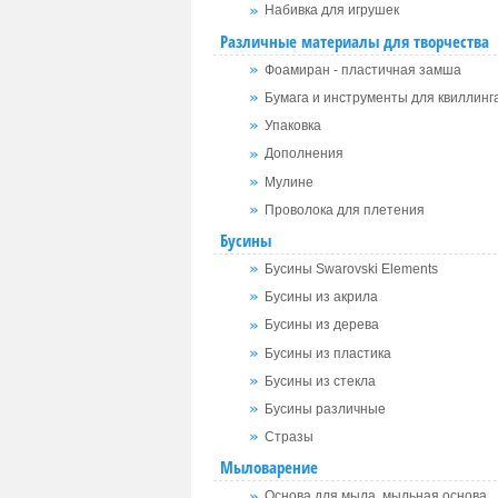
Набивка для игрушек
Различные материалы для творчества
Фоамиран - пластичная замша
Бумага и инструменты для квиллинг
Упаковка
Дополнения
Мулине
Проволока для плетения
Бусины
Бусины Swarovski Elements
Бусины из акрила
Бусины из дерева
Бусины из пластика
Бусины из стекла
Бусины различные
Стразы
Мыловарение
Основа для мыла, мыльная основа