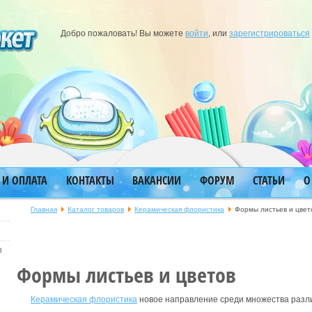
Добро пожаловать! Вы можете
войти
, или
зарегистрироваться
 И ОПЛАТА
КОНТАКТЫ
ВАКАНСИИ
ФОРУМ
СТАТЬИ
О
Главная
Каталог товаров
Керамическая флористика
Формы листьев и цвет
ы
Формы листьев и цветов
Керамическая флористика
новое направление среди множества разли