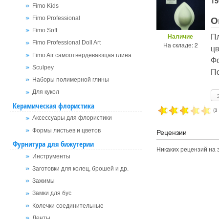
15
Fimo Kids
О
Fimo Professional
Fimo Soft
Пл
Наличие
Fimo Professional Doll Art
На складе: 2
цв
Fimo Air самоотвердевающая глина
Фо
Sculpey
По
Наборы полимерной глины
Для кукол
Керамическая флористика
(3
Аксессуары для флористики
Формы листьев и цветов
Рецензии
Фурнитура для бижутерии
Никаких рецензий на э
Инструменты
Заготовки для колец, брошей и др.
Зажимы
Замки для бус
Колечки соединительные
Ленты