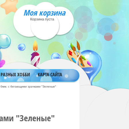
Моя корзина
Корзина пуста
 РАЗНЫХ ХОББИ
КАРТА САЙТА
10мм. с бегающими зрачками "Зеленые"
ками "Зеленые"