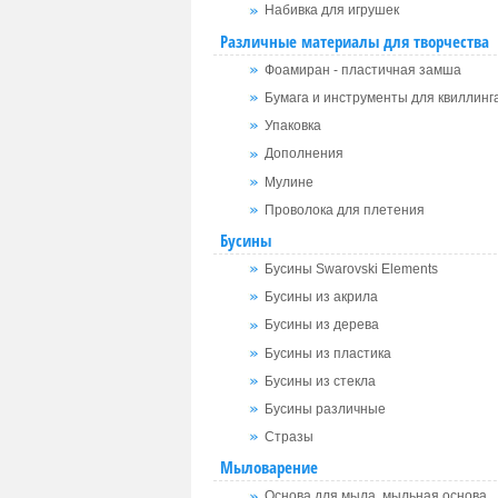
Набивка для игрушек
Различные материалы для творчества
Фоамиран - пластичная замша
Бумага и инструменты для квиллинг
Упаковка
Дополнения
Мулине
Проволока для плетения
Бусины
Бусины Swarovski Elements
Бусины из акрила
Бусины из дерева
Бусины из пластика
Бусины из стекла
Бусины различные
Стразы
Мыловарение
Основа для мыла, мыльная основа