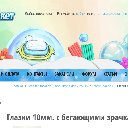
Добро пожаловать! Вы можете
войти
, или
зарегистрироваться
 И ОПЛАТА
КОНТАКТЫ
ВАКАНСИИ
ФОРУМ
СТАТЬИ
О
Главная
Каталог товаров
Фурнитура для игрушек
Глазки, волосы
Глазки 
ы
Глазки 10мм. с бегающими зрач