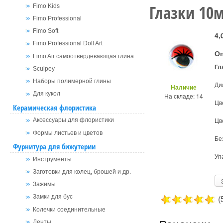
Глазки 10
Fimo Kids
Fimo Professional
Fimo Soft
4,
Fimo Professional Doll Art
О
Fimo Air самоотвердевающая глина
Гл
Sculpey
Наборы полимерной глины
Ди
Наличие
Для кукол
На складе: 14
Цв
Керамическая флористика
Цв
Аксессуары для флористики
Формы листьев и цветов
Бе
Фурнитура для бижутерии
Упа
Инструменты
Заготовки для колец, брошей и др.
Зажимы
(
Замки для бус
Колечки соединительные
Ленты