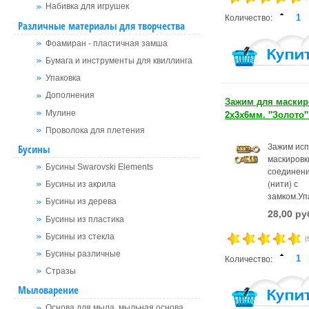
Набивка для игрушек
Количество:
Различные материалы для творчества
Фоамиран - пластичная замша
Бумага и инструменты для квиллинга
Упаковка
Дополнения
Зажим для маскир
2х3х6мм. "Золото"
Мулине
Проволока для плетения
Зажим исп
Бусины
маскировк
Бусины Swarovski Elements
соединен
(нити) с
Бусины из акрила
замком.Уп
Бусины из дерева
28,00 ру
Бусины из пластика
Бусины из стекла
(
Бусины различные
Количество:
Стразы
Мыловарение
Основа для мыла, мыльная основа