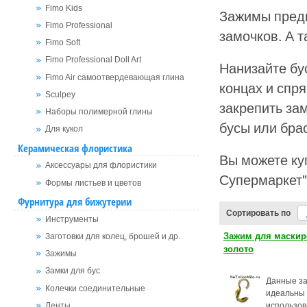
Fimo Kids
Зажимы предн
Fimo Professional
замочков. А т
Fimo Soft
Fimo Professional Doll Art
Нанизайте бу
Fimo Air самоотвердевающая глина
концах и спр
Sculpey
закрепить зам
Наборы полимерной глины
бусы или бра
Для кукол
Керамическая флористика
Вы можете ку
Аксессуары для флористики
Супермаркет"
Формы листьев и цветов
Фурнитура для бижутерии
Сортировать по
Инструменты
Зажим для маскир
Заготовки для колец, брошей и др.
золото
Зажимы
Замки для бус
Данные з
Колечки соединительные
идеальны
использов
Ленты