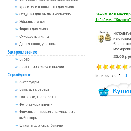
Красители и пигменты для мыла
Зажим для маскир
Отдушки для мыла и косметики
4х4х4мм. "Золото"
Эфирные масла
Формы для мыла
Используе
Сухоцветы, глина
изготовле
браслетов
Дополнения, упаковка
маскировк
Бисероплетение
25,00 ру
Бисер
Леска, проволока и прочее
(
Скрапбукинг
Количество:
Аксессуары
Бумага, заготовки
Наклейки, трафареты
Фетр декоративный
Фигурные дыроколы, компостеры,
эмбоссеры
Штампы для скрапбукинга