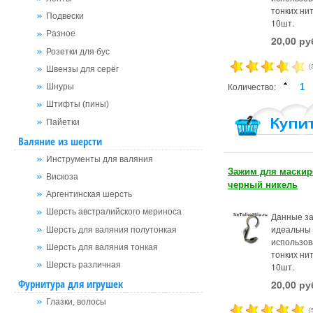
тонких нит
Подвески
10шт.
Разное
20,00 ру
Розетки для бус
(
Швензы для серёг
Количество:
Шнуры
Штифты (пины)
Пайетки
Валяние из шерсти
Инструменты для валяния
Зажим для маскир
Вискоза
черный никель
Аргентинская шерсть
Шерсть австралийского мериноса
Данные з
идеальны
Шерсть для валяния полутонкая
использов
Шерсть для валяния тонкая
тонких нит
Шерсть различная
10шт.
Фурнитура для игрушек
20,00 ру
Глазки, волосы
(