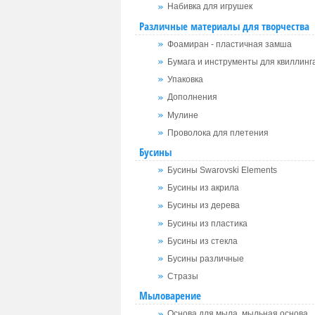
Набивка для игрушек
Различные материалы для творчества
Фоамиран - пластичная замша
Бумага и инструменты для квиллинг
Упаковка
Дополнения
Мулине
Проволока для плетения
Бусины
Бусины Swarovski Elements
Бусины из акрила
Бусины из дерева
Бусины из пластика
Бусины из стекла
Бусины различные
Стразы
Мыловарение
Основа для мыла, мыльная основа