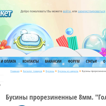
Добро пожаловать! Вы можете
войти
, или
зарегистрироваться
 И ОПЛАТА
КОНТАКТЫ
ВАКАНСИИ
ФОРУМ
СТАТЬИ
О
Главная
Каталог товаров
Бусины
Бусины из акрила
Бусины прорезиненн
ы
Бусины прорезиненные 8мм. "Го