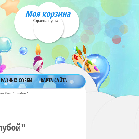
Моя корзина
Корзина пуста
 РАЗНЫХ ХОББИ
КАРТА САЙТА
ые 8мм. "Голубой"
лубой"