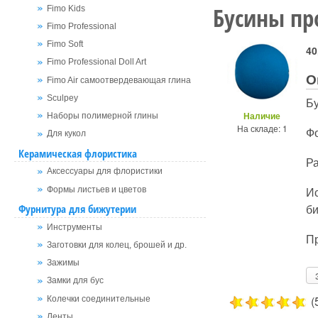
Бусины пр
Fimo Kids
Fimo Professional
Fimo Soft
40
Fimo Professional Doll Art
О
Fimo Air самоотвердевающая глина
Sculpey
Б
Наличие
Наборы полимерной глины
На складе: 1
Ф
Для кукол
Керамическая флористика
Ра
Аксессуары для флористики
Ис
Формы листьев и цветов
би
Фурнитура для бижутерии
Инструменты
Пр
Заготовки для колец, брошей и др.
Зажимы
Замки для бус
(
Колечки соединительные
Ленты