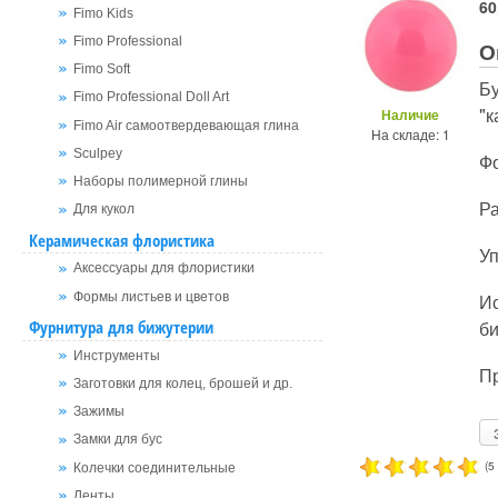
60
Fimo Kids
Fimo Professional
О
Fimo Soft
Б
Fimo Professional Doll Art
"к
Наличие
Fimo Air самоотвердевающая глина
На складе: 1
Sculpey
Ф
Наборы полимерной глины
Ра
Для кукол
Керамическая флористика
Уп
Аксессуары для флористики
Ис
Формы листьев и цветов
би
Фурнитура для бижутерии
Инструменты
Пр
Заготовки для колец, брошей и др.
Зажимы
Замки для бус
(5
Колечки соединительные
Ленты