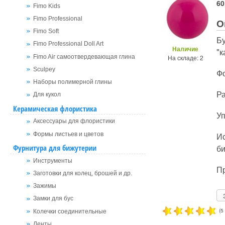
60
Fimo Kids
Fimo Professional
О
Fimo Soft
Б
Fimo Professional Doll Art
Наличие
"к
Fimo Air самоотвердевающая глина
На складе: 2
Sculpey
Ф
Наборы полимерной глины
Ра
Для кукол
Керамическая флористика
Уп
Аксессуары для флористики
Ис
Формы листьев и цветов
би
Фурнитура для бижутерии
Инструменты
Пр
Заготовки для колец, брошей и др.
Зажимы
Замки для бус
(5
Колечки соединительные
Ленты