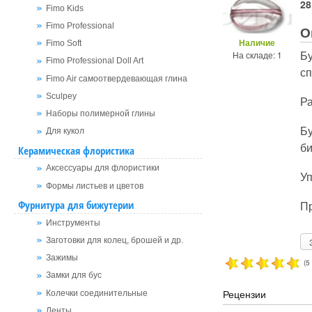
28
Fimo Kids
Fimo Professional
О
Наличие
Fimo Soft
Б
На складе: 1
Fimo Professional Doll Art
с
Fimo Air самоотвердевающая глина
Sculpey
Ра
Наборы полимерной глины
Бу
Для кукол
би
Керамическая флористика
Аксессуары для флористики
Уп
Формы листьев и цветов
П
Фурнитура для бижутерии
Инструменты
Заготовки для колец, брошей и др.
Зажимы
(5
Замки для бус
Рецензии
Колечки соединительные
Ленты