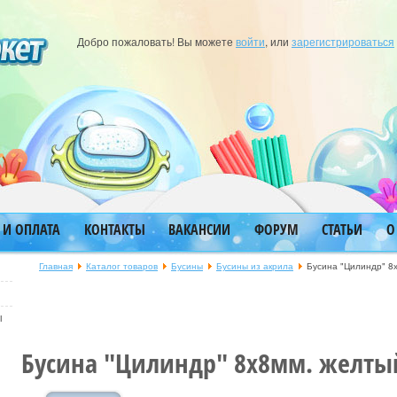
Добро пожаловать! Вы можете
войти
, или
зарегистрироваться
 И ОПЛАТА
КОНТАКТЫ
ВАКАНСИИ
ФОРУМ
СТАТЬИ
О
Главная
Каталог товаров
Бусины
Бусины из акрила
Бусина "Цилиндр" 8
ы
Бусина "Цилиндр" 8х8мм. желты