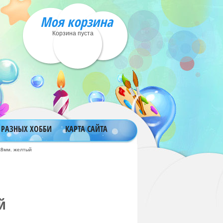
Моя корзина
Корзина пуста
 РАЗНЫХ ХОББИ
КАРТА САЙТА
х8мм. желтый
й