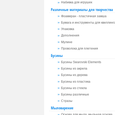
Набивка для игрушек
Различные материалы для творчества
Фоамиран - пластичная замша
Бумага и инструменты для квиллинг
Упаковка
Дополнения
Мулине
Проволока для плетения
Бусины
Бусины Swarovski Elements
Бусины из акрила
Бусины из дерева
Бусины из пластика
Бусины из стекла
Бусины различные
Стразы
Мыловарение
Основа для мыла, мыльная основа