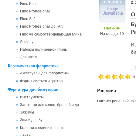
2,
Fimo Kids
Fimo Professional
О
Fimo Soft
Б
Fimo Professional Doll Art
Наличие
Ра
На складе: 10
Fimo Air самоотвердевающая глина
Sculpey
Ис
Наборы полимерной глины
би
Для кукол
Керамическая флористика
Аксессуары для флористики
(5
Формы листьев и цветов
Фурнитура для бижутерии
Рецензии
Инструменты
Никаких рецензий на э
Заготовки для колец, брошей и др.
Зажимы
Замки для бус
Колечки соединительные
Ленты