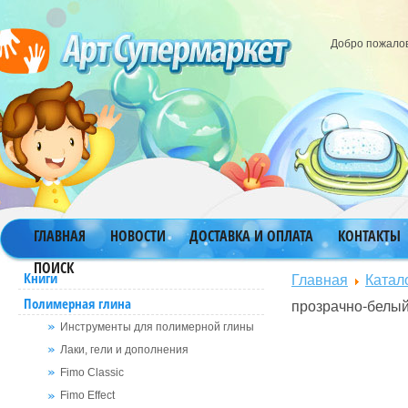
Добро пожало
ГЛАВНАЯ
НОВОСТИ
ДОСТАВКА И ОПЛАТА
КОНТАКТЫ
ПОИСК
Главная
Катал
Книги
Полимерная глина
прозрачно-белы
Инструменты для полимерной глины
Лаки, гели и дополнения
Fimo Classic
Fimo Effect