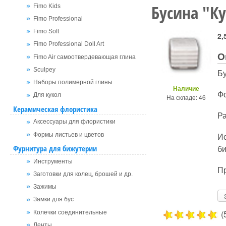
Бусина "К
Fimo Kids
Fimo Professional
Fimo Soft
2,
Fimo Professional Doll Art
О
Fimo Air самоотвердевающая глина
Sculpey
Бу
Наборы полимерной глины
Наличие
Фо
Для кукол
На складе: 46
Керамическая флористика
Ра
Аксессуары для флористики
Ис
Формы листьев и цветов
би
Фурнитура для бижутерии
Инструменты
Пр
Заготовки для колец, брошей и др.
Зажимы
Замки для бус
(
Колечки соединительные
Ленты