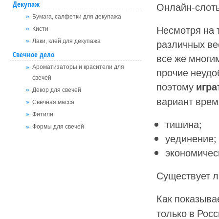
Декупаж
Онлайн-слоты
Бумага, салфетки для декупажа
Несмотря на 
Кисти
различных ве
Лаки, клей для декупажа
Свечное дело
все же многи
Ароматизаторы и красители для
прочие неудо
свечей
поэтому
игра
Декор для свечей
вариант врем
Свечная масса
Фитили
тишина;
Формы для свечей
уединение;
экономичес
Существует л
Как показывае
только в Росс