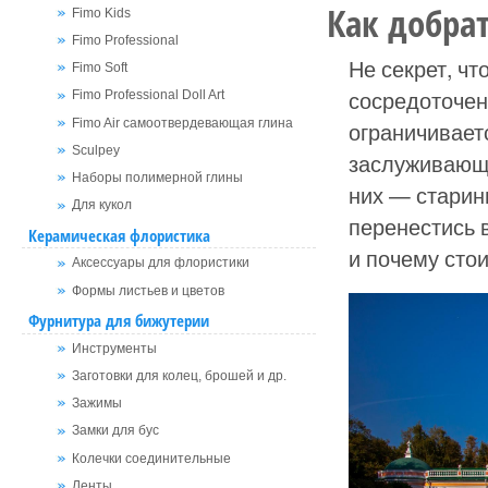
Как добрат
Fimo Kids
Fimo Professional
Не секрет, ч
Fimo Soft
сосредоточен
Fimo Professional Doll Art
Fimo Air самоотвердевающая глина
ограничивает
Sculpey
заслуживающи
Наборы полимерной глины
них — стари
Для кукол
перенестись 
Керамическая флористика
и почему стои
Аксессуары для флористики
Формы листьев и цветов
Фурнитура для бижутерии
Инструменты
Заготовки для колец, брошей и др.
Зажимы
Замки для бус
Колечки соединительные
Ленты