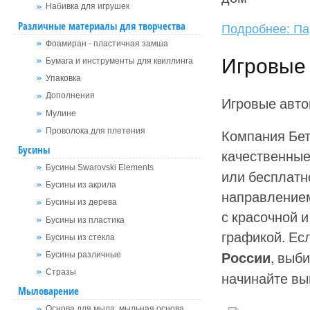
Набивка для игрушек
Различные материалы для творчества
Подробнее: Па
Фоамиран - пластичная замша
Игровые 
Бумага и инструменты для квиллинга
Упаковка
Дополнения
Игровые авто
Мулине
Компания Бет
Проволока для плетения
Бусины
качественны
Бусины Swarovski Elements
или бесплатн
Бусины из акрила
направлением
Бусины из дерева
с красочной 
Бусины из пластика
графикой. Ес
Бусины из стекла
, выб
России
Бусины различные
Стразы
начинайте вы
Мыловарение
Основа для мыла, мыльная основа