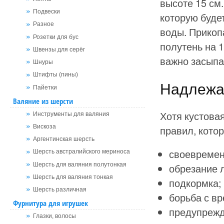
высоте 15 см.
Подвески
которую буде
Разное
воды. Прикопа
Розетки для бус
полутень на 
Швензы для серёг
важно засыпа
Шнуры
Штифты (пины)
Надлежа
Пайетки
Валяние из шерсти
Хотя кустова
Инструменты для валяния
правил, котор
Вискоза
Аргентинская шерсть
своевремен
Шерсть австралийского мериноса
Шерсть для валяния полутонкая
обрезание 
Шерсть для валяния тонкая
подкормка;
Шерсть различная
борьба с в
Фурнитура для игрушек
предупрежд
Глазки, волосы