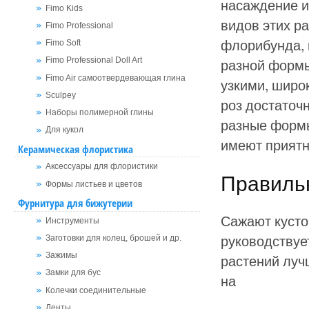
насаждение и
Fimo Kids
видов этих ра
Fimo Professional
флорибунда, 
Fimo Soft
разной формы
Fimo Professional Doll Art
Fimo Air самоотвердевающая глина
узкими, широк
Sculpey
роз достаточн
Наборы полимерной глины
разные формы
Для кукол
имеют приятн
Керамическая флористика
Аксессуары для флористики
Правиль
Формы листьев и цветов
Фурнитура для бижутерии
Сажают кусто
Инструменты
руководствуе
Заготовки для колец, брошей и др.
растений луч
Зажимы
Замки для бус
на
Колечки соединительные
Ленты