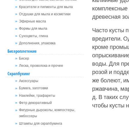
комплексные 
Красители и пигменты для мыла
древесная зол
Отдушки для мыла и косметики
Эфирные масла
Часто кусты 
Формы для мыла
Сухоцветы, глина
вредители. О
Дополнения, упаковка
кроме промыш
Бисероплетение
опрыскивание
Бисер
воды. Для пр
Леска, проволока и прочее
розой и подде
Скрапбукинг
же болеют, и
Аксессуары
ржавчина, мар
Бумага, заготовки
д. В таких с
Наклейки, трафареты
чтобы кусты 
Фетр декоративный
Фигурные дыроколы, компостеры,
эмбоссеры
Штампы для скрапбукинга