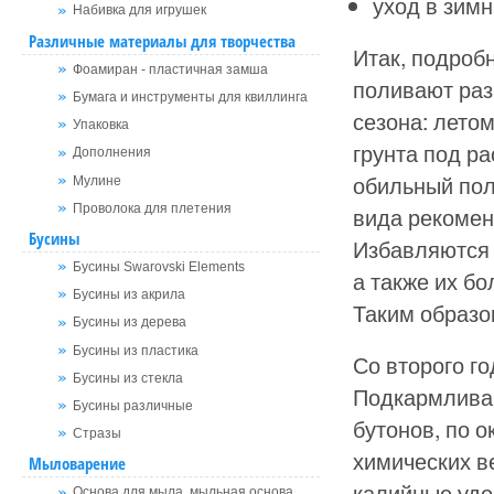
уход в зимн
Набивка для игрушек
Различные материалы для творчества
Итак, подроб
Фоамиран - пластичная замша
поливают раз 
Бумага и инструменты для квиллинга
сезона: лето
Упаковка
грунта под р
Дополнения
обильный поли
Мулине
Проволока для плетения
вида рекомен
Бусины
Избавляются 
Бусины Swarovski Elements
а также их бо
Бусины из акрила
Таким образо
Бусины из дерева
Бусины из пластика
Со второго го
Бусины из стекла
Подкармливаю
Бусины различные
бутонов, по 
Стразы
химических в
Мыловарение
калийные удо
Основа для мыла, мыльная основа